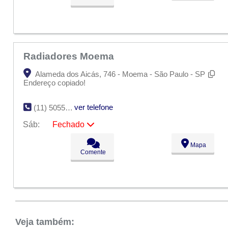
Qua:
09:00 - 18:00
Qui:
09:00 - 18:00
Sex:
09:00 - 18:00
Sáb:
Fechado
Dom:
Fechado
Radiadores Moema
Alameda dos Aicás, 746 - Moema - São Paulo - SP
Endereço copiado!
ver telefone
(11) 5055-8538
Sáb:
Fechado
Seg:
09:00 - 18:00
Mapa
Ter:
09:00 - 18:00
Comente
Qua:
09:00 - 18:00
Qui:
09:00 - 18:00
Sex:
09:00 - 18:00
Sáb:
Fechado
Dom:
Fechado
Veja também: