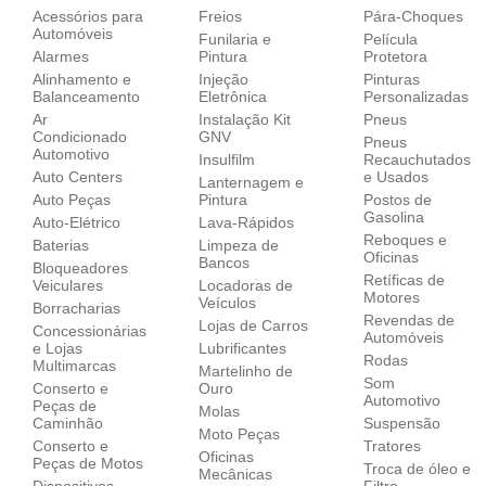
Acessórios para
Freios
Pára-Choques
Automóveis
Funilaria e
Película
Alarmes
Pintura
Protetora
Alinhamento e
Injeção
Pinturas
Balanceamento
Eletrônica
Personalizadas
Ar
Instalação Kit
Pneus
Condicionado
GNV
Pneus
Automotivo
Insulfilm
Recauchutados
Auto Centers
e Usados
Lanternagem e
Auto Peças
Pintura
Postos de
Gasolina
Auto-Elétrico
Lava-Rápidos
Reboques e
Baterias
Limpeza de
Oficinas
Bancos
Bloqueadores
Retíficas de
Veiculares
Locadoras de
Motores
Veículos
Borracharias
Revendas de
Lojas de Carros
Concessionárias
Automóveis
e Lojas
Lubrificantes
Rodas
Multimarcas
Martelinho de
Som
Conserto e
Ouro
Automotivo
Peças de
Molas
Caminhão
Suspensão
Moto Peças
Conserto e
Tratores
Oficinas
Peças de Motos
Troca de óleo e
Mecânicas
Dispositivos
Filtro