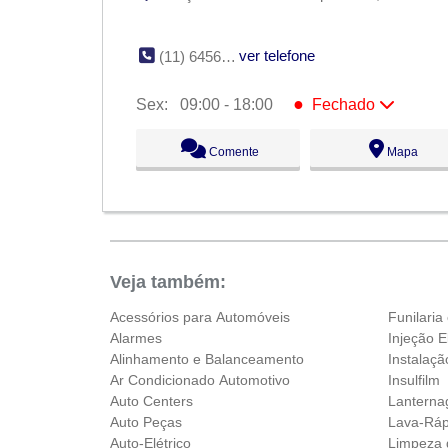
ver telefone
(11) 6456-4971
●
Sex:
09:00 - 18:00
Fechado
Seg:
09:00 - 18:00
Comente
Mapa
Ter:
09:00 - 18:00
Qua:
09:00 - 18:00
Qui:
09:00 - 18:00
●
Sex:
09:00 - 18:00
Fechado
Sáb:
Fechado
Dom:
Fechado
Veja também:
Acessórios para Automóveis
Funilaria
Alarmes
Injeção E
Alinhamento e Balanceamento
Instalaçã
Ar Condicionado Automotivo
Insulfilm
Auto Centers
Lanterna
Auto Peças
Lava-Ráp
Auto-Elétrico
Limpeza 