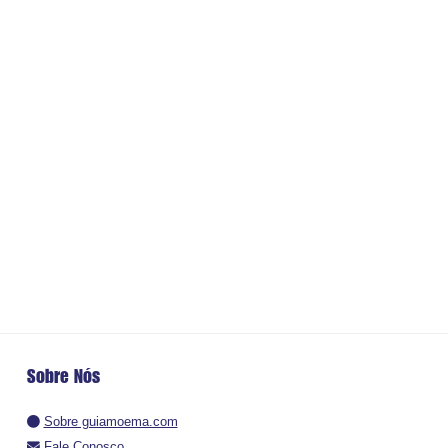
Sobre Nós
Sobre guiamoema.com
Fale Conosco