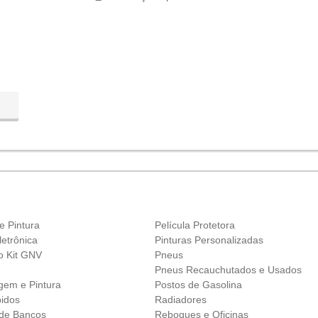
 e Pintura
Película Protetora
letrônica
Pinturas Personalizadas
o Kit GNV
Pneus
Pneus Recauchutados e Usados
gem e Pintura
Postos de Gasolina
idos
Radiadores
de Bancos
Reboques e Oficinas