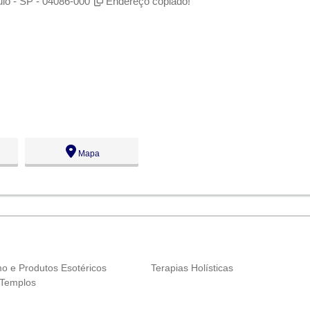
lo - SP - 04086-000
Endereço copiado!
Mapa
mo e Produtos Esotéricos
Terapias Holísticas
 Templos