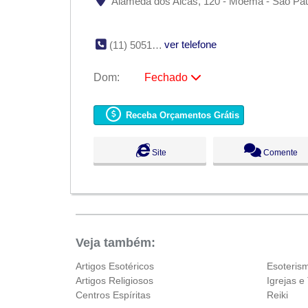
Alameda dos Aicás, 120 - Moema - São Pau
ver telefone
(11) 5051-1356
Dom:
Fechado
Seg:
09:00 - 18:00
Ter:
09:00 - 18:00
Receba Orçamentos Grátis
Qua:
09:00 - 18:00
Qui:
09:00 - 18:00
Sex:
09:00 - 18:00
Site
Comente
Sáb:
Fechado
Dom:
Fechado
Veja também:
Artigos Esotéricos
Esoteris
Artigos Religiosos
Igrejas e
Centros Espíritas
Reiki