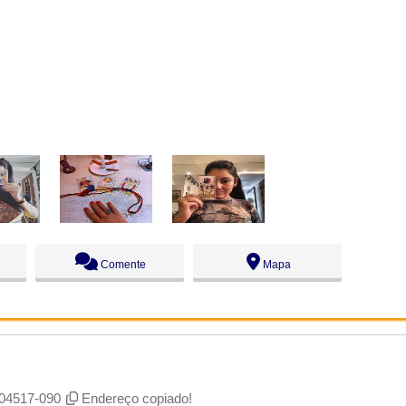
Comente
Mapa
 04517-090
Endereço copiado!