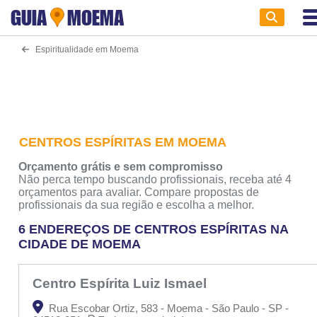
GUIA
MOEMA
Espiritualidade em Moema
CENTROS ESPÍRITAS EM MOEMA
Orçamento grátis e sem compromisso
Não perca tempo buscando profissionais, receba até 4
orçamentos para avaliar. Compare propostas de
profissionais da sua região e escolha a melhor.
6 ENDEREÇOS DE CENTROS ESPÍRITAS NA
CIDADE DE MOEMA
Centro Espírita Luiz Ismael
Rua Escobar Ortiz, 583 - Moema - São Paulo - SP -