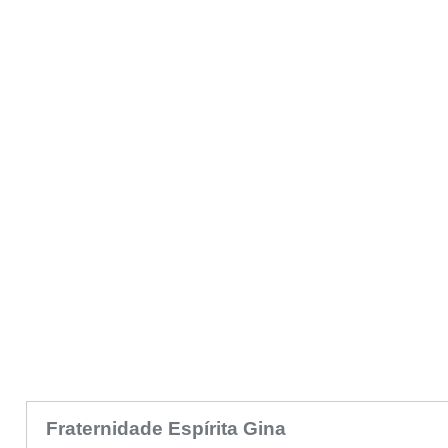
Fraternidade Espírita Gina