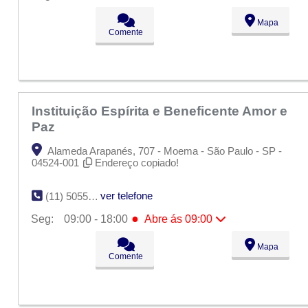
●
Seg:
09:00 - 18:00
Abre ás 09:00
Mapa
Ter:
09:00 - 18:00
Comente
Qua:
09:00 - 18:00
Qui:
09:00 - 18:00
Sex:
09:00 - 18:00
Sáb:
Fechado
Dom:
Fechado
Instituição Espírita e Beneficente Amor e
Paz
Alameda Arapanés, 707 - Moema - São Paulo - SP -
04524-001
Endereço copiado!
ver telefone
(11) 5055-1635 / (11) 5224-6389
●
Seg:
09:00 - 18:00
Abre ás 09:00
●
Seg:
09:00 - 18:00
Abre ás 09:00
Mapa
Ter:
09:00 - 18:00
Comente
Qua:
09:00 - 18:00
Qui:
09:00 - 18:00
Sex:
09:00 - 18:00
Sáb:
Fechado