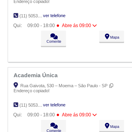
Endereço copiado!
ver telefone
(11) 5053-0294 | (11) 99297-0605
●
Qui:
09:00 - 18:00
Abre ás 09:00
Seg:
09:00 - 18:00
Mapa
Ter:
09:00 - 18:00
Comente
Qua:
09:00 - 18:00
●
Qui:
09:00 - 18:00
Abre ás 09:00
Sex:
09:00 - 18:00
Sáb:
Fechado
Dom:
Fechado
Academia Única
Rua Gaivota, 530 – Moema – São Paulo - SP
Endereço copiado!
ver telefone
(11) 5053-0294 / (11) 99297-0605
●
Qui:
09:00 - 18:00
Abre ás 09:00
Seg:
09:00 - 18:00
Mapa
Ter:
09:00 - 18:00
Comente