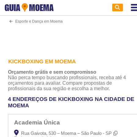
GUIA
MOEMA
Esporte e Dança em Moema
KICKBOXING EM MOEMA
Orçamento grátis e sem compromisso
Não perca tempo buscando profissionais, receba até 4
orçamentos para avaliar. Compare propostas de
profissionais da sua região e escolha a melhor.
4 ENDEREÇOS DE KICKBOXING NA CIDADE DE
MOEMA
Academia Única
Rua Gaivota, 530 – Moema – São Paulo - SP