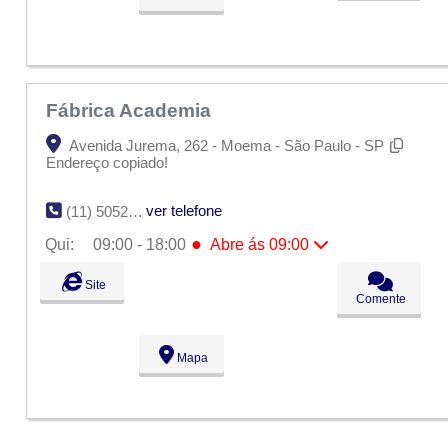
Qua:
09:00 - 18:00
●
Qui:
09:00 - 18:00
Abre ás 09:00
Sex:
09:00 - 18:00
Sáb:
Fechado
Dom:
Fechado
Fábrica Academia
Avenida Jurema, 262 - Moema - São Paulo - SP
Endereço copiado!
ver telefone
(11) 5052-6220
●
Qui:
09:00 - 18:00
Abre ás 09:00
Seg:
09:00 - 18:00
Site
Ter:
09:00 - 18:00
Comente
Qua:
09:00 - 18:00
●
Qui:
09:00 - 18:00
Abre ás 09:00
Sex:
09:00 - 18:00
Mapa
Sáb:
Fechado
Dom:
Fechado