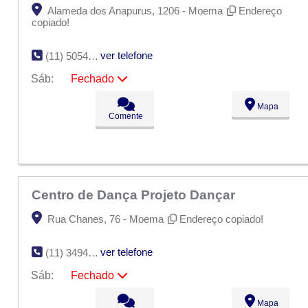
Alameda dos Anapurus, 1206 - Moema
Endereço
copiado!
ver telefone
(11) 5054-0363
Sáb:
Fechado
Seg:
09:00 - 18:00
Mapa
Ter:
09:00 - 18:00
Comente
Qua:
09:00 - 18:00
Qui:
09:00 - 18:00
Sex:
09:00 - 18:00
Sáb:
Fechado
Dom:
Fechado
Centro de Dança Projeto Dançar
Rua Chanes, 76 - Moema
Endereço copiado!
ver telefone
(11) 3494-4783
Sáb:
Fechado
Seg:
09:00 - 18:00
Mapa
Ter:
09:00 - 18:00