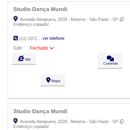
Studio Dança Mundi
Avenida Ibirapuera, 3239 - Moema - São Paulo - SP
Endereço copiado!
ver telefone
(11) 2371-0320
Sáb:
Fechado
Seg:
09:00 - 18:00
Site
Ter:
09:00 - 18:00
Comente
Qua:
09:00 - 18:00
Qui:
09:00 - 18:00
Sex:
09:00 - 18:00
Mapa
Sáb:
Fechado
Dom:
Fechado
Studio Dança Mundi
Avenida Ibirapuera, 3239 - Moema - São Paulo - SP
Endereço copiado!