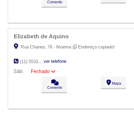
Comente
Qua:
09:00 - 18:00
Qui:
09:00 - 18:00
Sex:
09:00 - 18:00
Sáb:
Fechado
Dom:
Fechado
Elizabeth de Aquino
Rua Chanes, 76 - Moema
Endereço copiado!
ver telefone
(11) 5532-1338
Sáb:
Fechado
Seg:
09:00 - 18:00
Mapa
Ter:
09:00 - 18:00
Comente
Qua:
09:00 - 18:00
Qui:
09:00 - 18:00
Sex:
09:00 - 18:00
Sáb:
Fechado
Dom:
Fechado