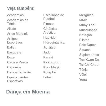
Veja também:
Academias
Escolinhas de
Mergulho
Futebol
Academias de
MMA
Tênis
Fitness
Muay Thai
Aikido
Ginástica
Musculação
Artística
Artes Marciais
Natação
Hapkido
Artigos
Pilates
Esportivos
Hidroginástica
Pole Dance
Ballet
Jiu Jitsu
Squash
Basquete
Judo
Suplementos
Boxe
Karatê
Tae Kwon Do
Caça e Pesca
Kickboxing
Tai Chi Chuan
Capoeira
Krav Magá
Tênis
Dança de Salão
Kung Fu
Vôlei
Equipamentos
Lutas
Yoga
Esportivos
Dança em Moema