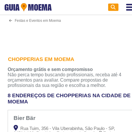
GUIA
MOEMA
Festas e Eventos em Moema
CHOPPERIAS EM MOEMA
Orçamento grátis e sem compromisso
Não perca tempo buscando profissionais, receba até 4
orçamentos para avaliar. Compare propostas de
profissionais da sua região e escolha a melhor.
8 ENDEREÇOS DE CHOPPERIAS NA CIDADE DE
MOEMA
Bier Bär
Rua Tuim, 356 - Vila Uberabinha, São Paulo - SP,