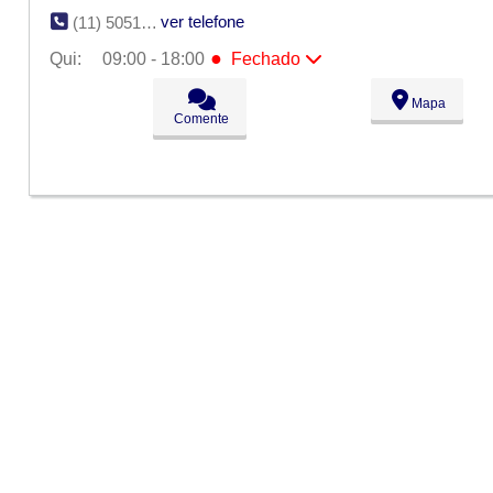
ver telefone
(11) 5051-8732 | (11) 5042-4102
●
Qui:
09:00 - 18:00
Fechado
Seg:
09:00 - 18:00
Mapa
Ter:
09:00 - 18:00
Comente
Qua:
09:00 - 18:00
●
Qui:
09:00 - 18:00
Fechado
Sex:
09:00 - 18:00
Sáb:
Fechado
Dom:
Fechado