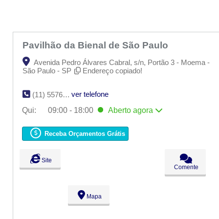
Pavilhão da Bienal de São Paulo
Avenida Pedro Álvares Cabral, s/n, Portão 3 - Moema -
São Paulo - SP
Endereço copiado!
ver telefone
(11) 5576-7600 / (11) 5576-7640 / (11) 5576-7637
Qui:
09:00 - 18:00
Aberto
agora
Seg:
09:00 - 18:00
Ter:
09:00 - 18:00
Receba Orçamentos Grátis
Qua:
09:00 - 18:00
Qui:
09:00 - 18:00
Aberto
agora
Sex:
09:00 - 18:00
Site
Sáb:
Fechado
Comente
Dom:
Fechado
Mapa