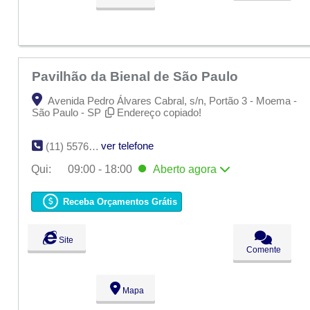
Qua:
09:00 - 18:00
Qui:
09:00 - 18:00
Aberto
agora
Sex:
09:00 - 18:00
Sáb:
Fechado
Dom:
Fechado
Pavilhão da Bienal de São Paulo
Avenida Pedro Álvares Cabral, s/n, Portão 3 - Moema -
São Paulo - SP
Endereço copiado!
ver telefone
(11) 5576-7600 | (11) 5576-7640 / (11) 5576-7637
Qui:
09:00 - 18:00
Aberto
agora
Seg:
09:00 - 18:00
Ter:
09:00 - 18:00
Receba Orçamentos Grátis
Qua:
09:00 - 18:00
Qui:
09:00 - 18:00
Aberto
agora
Sex:
09:00 - 18:00
Site
Sáb:
Fechado
Comente
Dom:
Fechado
Mapa