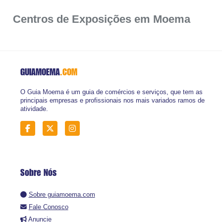
Centros de Exposições em Moema
GUIAMOEMA
.COM
O Guia Moema é um guia de comércios e serviços, que tem as
principais empresas e profissionais nos mais variados ramos de
atividade.
Sobre Nós
Sobre guiamoema.com
Fale Conosco
Anuncie