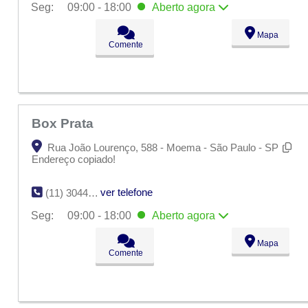
Seg:
09:00 - 18:00
Aberto
agora
Seg:
09:00 - 18:00
Aberto
agora
Mapa
Ter:
09:00 - 18:00
Comente
Qua:
09:00 - 18:00
Qui:
09:00 - 18:00
Sex:
09:00 - 18:00
Sáb:
Fechado
Dom:
Fechado
Box Prata
Rua João Lourenço, 588 - Moema - São Paulo - SP
Endereço copiado!
ver telefone
(11) 3044-4295
Seg:
09:00 - 18:00
Aberto
agora
Seg:
09:00 - 18:00
Aberto
agora
Mapa
Ter:
09:00 - 18:00
Comente
Qua:
09:00 - 18:00
Qui:
09:00 - 18:00
Sex:
09:00 - 18:00
Sáb:
Fechado
Dom:
Fechado