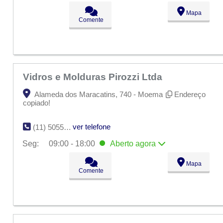
Seg:
09:00 - 18:00
Aberto
agora
Mapa
Ter:
09:00 - 18:00
Comente
Qua:
09:00 - 18:00
Qui:
09:00 - 18:00
Sex:
09:00 - 18:00
Sáb:
Fechado
Dom:
Fechado
Vidros e Molduras Pirozzi Ltda
Alameda dos Maracatins, 740 - Moema
Endereço
copiado!
ver telefone
(11) 5055-4164
Seg:
09:00 - 18:00
Aberto
agora
Seg:
09:00 - 18:00
Aberto
agora
Mapa
Ter:
09:00 - 18:00
Comente
Qua:
09:00 - 18:00
Qui:
09:00 - 18:00
Sex:
09:00 - 18:00
Sáb:
Fechado
Dom:
Fechado