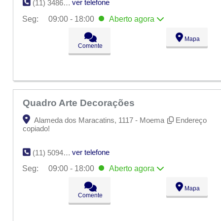
ver telefone
(11) 3486-3933
Seg:
09:00 - 18:00
Aberto
agora
Seg:
09:00 - 18:00
Aberto
agora
Mapa
Ter:
09:00 - 18:00
Comente
Qua:
09:00 - 18:00
Qui:
09:00 - 18:00
Sex:
09:00 - 18:00
Sáb:
Fechado
Dom:
Fechado
Quadro Arte Decorações
Alameda dos Maracatins, 1117 - Moema
Endereço
copiado!
ver telefone
(11) 5094-1696
Seg:
09:00 - 18:00
Aberto
agora
Seg:
09:00 - 18:00
Aberto
agora
Mapa
Ter:
09:00 - 18:00
Comente
Qua:
09:00 - 18:00
Qui:
09:00 - 18:00
Sex:
09:00 - 18:00