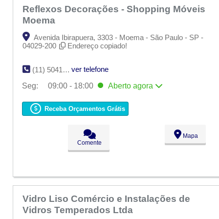
Reflexos Decorações - Shopping Móveis
Moema
Avenida Ibirapuera, 3303 - Moema - São Paulo - SP -
04029-200
Endereço copiado!
ver telefone
(11) 5041-1628
Seg:
09:00 - 18:00
Aberto
agora
Seg:
09:00 - 18:00
Aberto
agora
Ter:
09:00 - 18:00
Receba Orçamentos Grátis
Qua:
09:00 - 18:00
Qui:
09:00 - 18:00
Sex:
09:00 - 18:00
Mapa
Sáb:
Fechado
Comente
Dom:
Fechado
Vidro Liso Comércio e Instalações de
Vidros Temperados Ltda