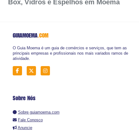
Box, Vidros e Espelhos em Moema
GUIAMOEMA
.COM
O Guia Moema é um guia de comércios e serviços, que tem as
principais empresas e profissionais nos mais variados ramos de
atividade.
Sobre Nós
Sobre guiamoema.com
Fale Conosco
Anuncie