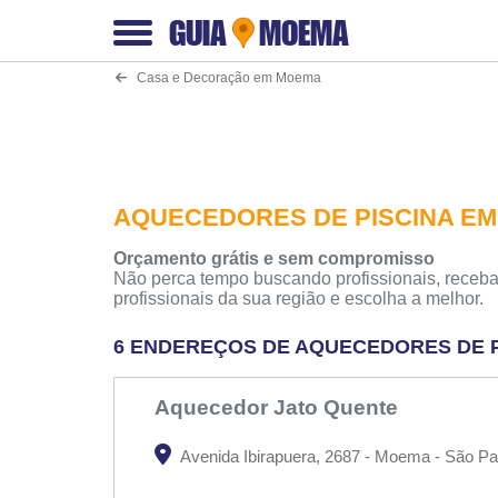
GUIA
MOEMA
Casa e Decoração em Moema
AQUECEDORES DE PISCINA E
Orçamento grátis e sem compromisso
Não perca tempo buscando profissionais, receba
profissionais da sua região e escolha a melhor.
6 ENDEREÇOS DE AQUECEDORES DE P
Aquecedor Jato Quente
Avenida Ibirapuera, 2687 - Moema - São Pa