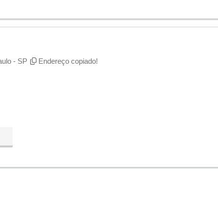
ulo - SP
Endereço copiado!