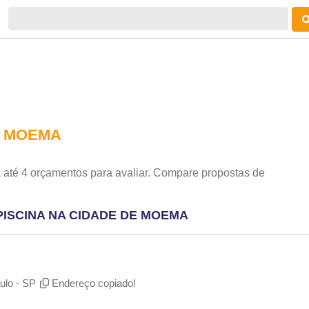
M MOEMA
 até 4 orçamentos para avaliar. Compare propostas de
ISCINA NA CIDADE DE MOEMA
ulo - SP
Endereço copiado!