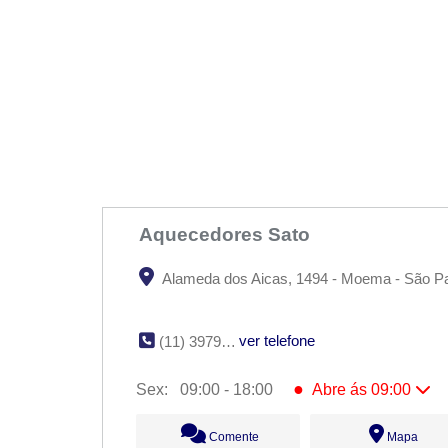
Aquecedores Sato
Alameda dos Aicas, 1494 - Moema - São Pa
ver telefone
(11) 3979-5688
●
Sex:
09:00 - 18:00
Abre ás 09:00
Seg:
09:00 - 18:00
Comente
Mapa
Ter:
09:00 - 18:00