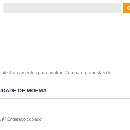
 até 4 orçamentos para avaliar. Compare propostas de
CIDADE DE MOEMA
a
Endereço copiado!