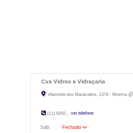
Cva Vidros e Vidraçaria
Alameda dos Maracatins, 1378 - Moema
ver telefone
(11) 5092-2539
Sáb:
Fechado