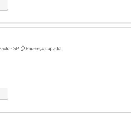
Paulo - SP
Endereço copiado!