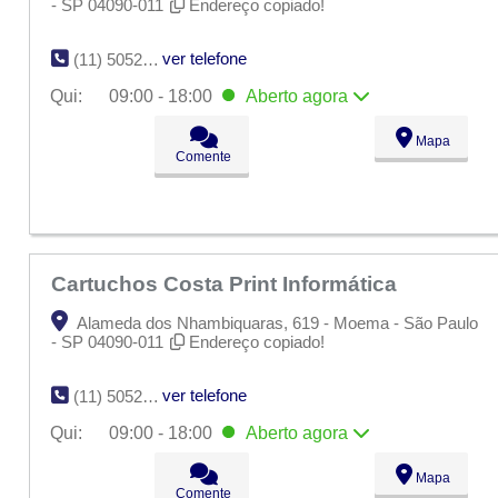
- SP 04090-011
Endereço copiado!
ver telefone
(11) 5052-7539
Qui:
09:00 - 18:00
Aberto
agora
Seg:
09:00 - 18:00
Mapa
Ter:
09:00 - 18:00
Comente
Qua:
09:00 - 18:00
Qui:
09:00 - 18:00
Aberto
agora
Sex:
09:00 - 18:00
Sáb:
Fechado
Dom:
Fechado
Cartuchos Costa Print Informática
Alameda dos Nhambiquaras, 619 - Moema - São Paulo
- SP 04090-011
Endereço copiado!
ver telefone
(11) 5052-7539
Qui:
09:00 - 18:00
Aberto
agora
Seg:
09:00 - 18:00
Mapa
Ter:
09:00 - 18:00
Comente