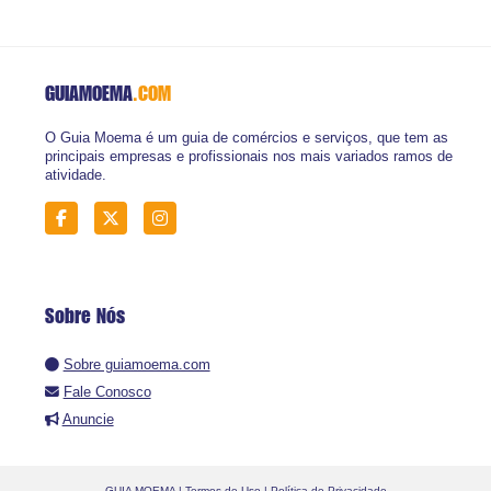
GUIAMOEMA
.COM
O Guia Moema é um guia de comércios e serviços, que tem as
principais empresas e profissionais nos mais variados ramos de
atividade.
Sobre Nós
Sobre guiamoema.com
Fale Conosco
Anuncie
GUIA MOEMA |
Termos de Uso
|
Política de Privacidade