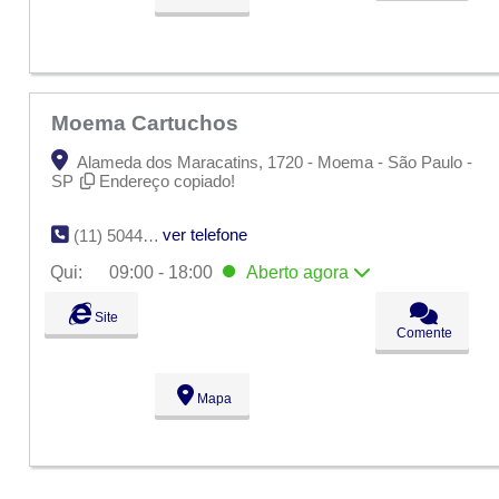
Qua:
09:00 - 18:00
Qui:
09:00 - 18:00
Aberto
agora
Sex:
09:00 - 18:00
Sáb:
Fechado
Dom:
Fechado
Moema Cartuchos
Alameda dos Maracatins, 1720 - Moema - São Paulo -
SP
Endereço copiado!
ver telefone
(11) 5044-3904 | (11) 2729-9246 / (11) 2729-9247
Qui:
09:00 - 18:00
Aberto
agora
Seg:
09:00 - 18:00
Site
Ter:
09:00 - 18:00
Comente
Qua:
09:00 - 18:00
Qui:
09:00 - 18:00
Aberto
agora
Sex:
09:00 - 18:00
Mapa
Sáb:
Fechado
Dom:
Fechado