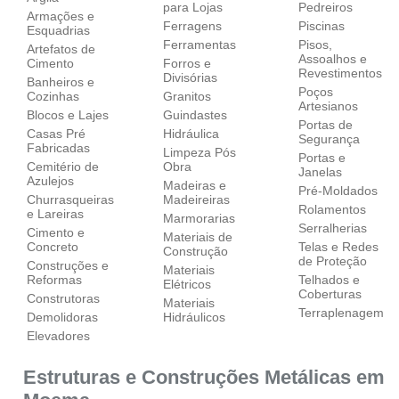
para Lojas
Pedreiros
Armações e
Ferragens
Piscinas
Esquadrias
Ferramentas
Pisos,
Artefatos de
Assoalhos e
Cimento
Forros e
Revestimentos
Divisórias
Banheiros e
Poços
Cozinhas
Granitos
Artesianos
Blocos e Lajes
Guindastes
Portas de
Casas Pré
Hidráulica
Segurança
Fabricadas
Limpeza Pós
Portas e
Cemitério de
Obra
Janelas
Azulejos
Madeiras e
Pré-Moldados
Churrasqueiras
Madeireiras
Rolamentos
e Lareiras
Marmorarias
Serralherias
Cimento e
Materiais de
Concreto
Telas e Redes
Construção
de Proteção
Construções e
Materiais
Reformas
Telhados e
Elétricos
Coberturas
Construtoras
Materiais
Terraplenagem
Demolidoras
Hidráulicos
Elevadores
Estruturas e Construções Metálicas em