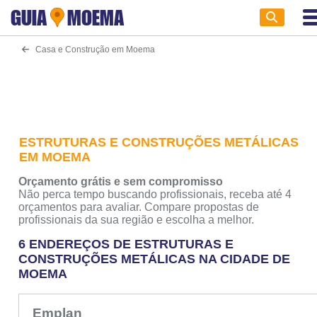
GUIA
MOEMA
Casa e Construção em Moema
ESTRUTURAS E CONSTRUÇÕES METÁLICAS
EM MOEMA
Orçamento grátis e sem compromisso
Não perca tempo buscando profissionais, receba até 4
orçamentos para avaliar. Compare propostas de
profissionais da sua região e escolha a melhor.
6 ENDEREÇOS DE ESTRUTURAS E
CONSTRUÇÕES METÁLICAS NA CIDADE DE
MOEMA
Emplan