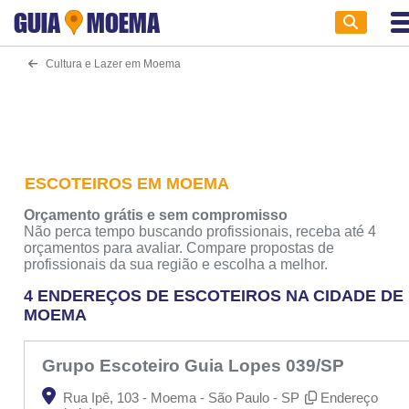
GUIA
MOEMA
Cultura e Lazer em Moema
ESCOTEIROS EM MOEMA
Orçamento grátis e sem compromisso
Não perca tempo buscando profissionais, receba até 4
orçamentos para avaliar. Compare propostas de
profissionais da sua região e escolha a melhor.
4 ENDEREÇOS DE ESCOTEIROS NA CIDADE DE
MOEMA
Grupo Escoteiro Guia Lopes 039/SP
Rua Ipê, 103 - Moema - São Paulo - SP
Endereço