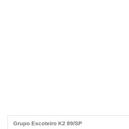
Grupo Escoteiro K2 89/SP