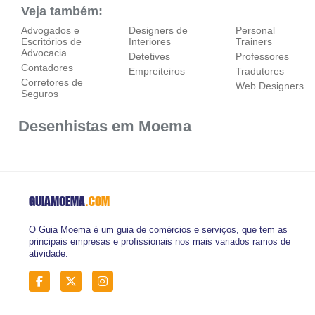
Veja também:
Advogados e
Designers de
Personal
Escritórios de
Interiores
Trainers
Advocacia
Detetives
Professores
Contadores
Empreiteiros
Tradutores
Corretores de
Web Designers
Seguros
Desenhistas em Moema
GUIAMOEMA
.COM
O Guia Moema é um guia de comércios e serviços, que tem as
principais empresas e profissionais nos mais variados ramos de
atividade.