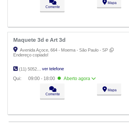
Mapa
Ter:
09:00 - 18:00
Comente
Qua:
09:00 - 18:00
Qui:
09:00 - 18:00
Aberto
agora
Sex:
09:00 - 18:00
Sáb:
Fechado
Dom:
Fechado
Maquete 3d e Art 3d
Avenida Açoce, 664 - Moema - São Paulo - SP
Endereço copiado!
ver telefone
(11) 5052-6876
Qui:
09:00 - 18:00
Aberto
agora
Seg:
09:00 - 18:00
Mapa
Ter:
09:00 - 18:00
Comente
Qua:
09:00 - 18:00
Qui:
09:00 - 18:00
Aberto
agora
Sex:
09:00 - 18:00
Sáb:
Fechado
Dom:
Fechado