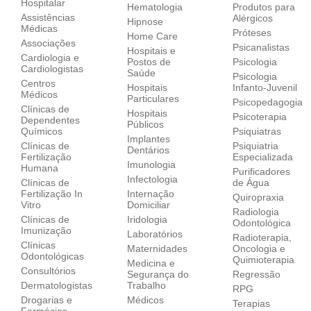
Hospitalar
Hematologia
Produtos para
Assistências
Alérgicos
Hipnose
Médicas
Próteses
Home Care
Associações
Psicanalistas
Hospitais e
Cardiologia e
Postos de
Psicologia
Cardiologistas
Saúde
Psicologia
Centros
Hospitais
Infanto-Juvenil
Médicos
Particulares
Psicopedagogia
Clínicas de
Hospitais
Psicoterapia
Dependentes
Públicos
Químicos
Psiquiatras
Implantes
Clínicas de
Psiquiatria
Dentários
Fertilização
Especializada
Imunologia
Humana
Purificadores
Infectologia
Clínicas de
de Água
Fertilização In
Internação
Quiropraxia
Vitro
Domiciliar
Radiologia
Clínicas de
Iridologia
Odontológica
Imunização
Laboratórios
Radioterapia,
Clínicas
Maternidades
Oncologia e
Odontológicas
Quimioterapia
Medicina e
Consultórios
Segurança do
Regressão
Dermatologistas
Trabalho
RPG
Drogarias e
Médicos
Terapias