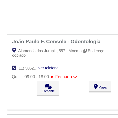
João Paulo F. Console - Odontologia
Alamenda dos Jurupis, 557 - Moema
Endereço
copiado!
ver telefone
(11) 5052-0920
●
Qui:
09:00 - 18:00
Fechado
Seg:
09:00 - 18:00
Mapa
Ter:
09:00 - 18:00
Comente
Qua:
09:00 - 18:00
●
Qui:
09:00 - 18:00
Fechado
Sex:
09:00 - 18:00
Sáb:
Fechado
Dom:
Fechado