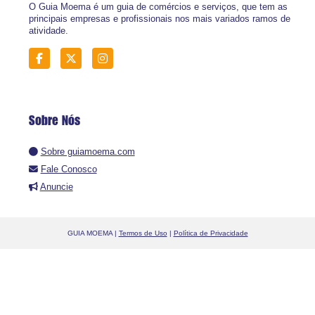
O Guia Moema é um guia de comércios e serviços, que tem as
principais empresas e profissionais nos mais variados ramos de
atividade.
Sobre Nós
Sobre guiamoema.com
Fale Conosco
Anuncie
GUIA MOEMA |
Termos de Uso
|
Política de Privacidade