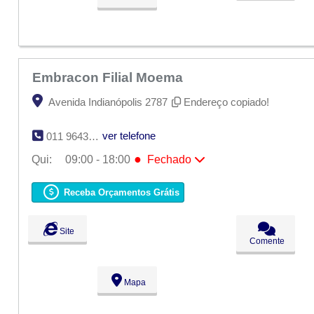
Qua:
09:00 - 18:00
●
Qui:
09:00 - 18:00
Fechado
Sex:
09:00 - 18:00
Sáb:
Fechado
Dom:
Fechado
Embracon Filial Moema
Avenida Indianópolis 2787
Endereço copiado!
ver telefone
011 96431-5136
●
Qui:
09:00 - 18:00
Fechado
Seg:
09:00 - 18:00
Ter:
09:00 - 18:00
Receba Orçamentos Grátis
Qua:
09:00 - 18:00
●
Qui:
09:00 - 18:00
Fechado
Sex:
09:00 - 18:00
Site
Sáb:
Fechado
Comente
Dom:
Fechado
Mapa