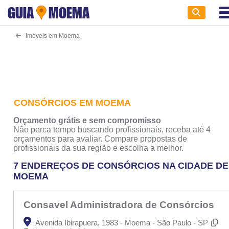
GUIA
MOEMA
Imóveis em Moema
CONSÓRCIOS EM MOEMA
Orçamento grátis e sem compromisso
Não perca tempo buscando profissionais, receba até 4
orçamentos para avaliar. Compare propostas de
profissionais da sua região e escolha a melhor.
7 ENDEREÇOS DE CONSÓRCIOS NA CIDADE DE
MOEMA
Consavel Administradora de Consórcios
Avenida Ibirapuera, 1983 - Moema - São Paulo - SP