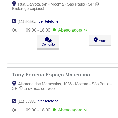
Rua Gaivota, s/n - Moema - São Paulo - SP
Endereço copiado!
ver telefone
(11) 5053-0404
Qui:
09:00 - 18:00
Aberto
agora
Seg:
09:00 - 18:00
Mapa
Ter:
09:00 - 18:00
Comente
Qua:
09:00 - 18:00
Qui:
09:00 - 18:00
Aberto
agora
Sex:
09:00 - 18:00
Sáb:
Fechado
Dom:
Fechado
Tony Ferreira Espaço Masculino
Alameda dos Maracatins, 1036 - Moema - São Paulo -
SP
Endereço copiado!
ver telefone
(11) 5533-4199
Qui:
09:00 - 18:00
Aberto
agora
Seg:
09:00 - 18:00