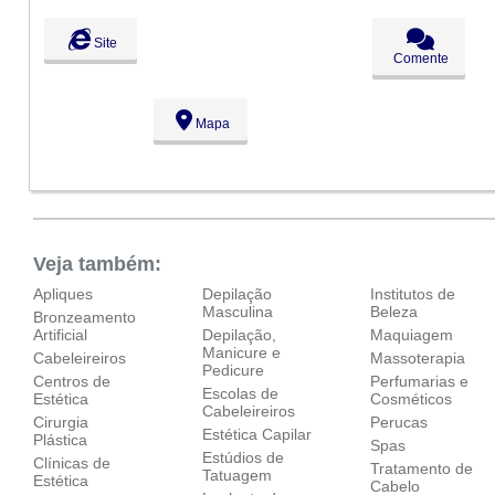
Qui:
09:00 - 18:00
Aberto
agora
Sex:
09:00 - 18:00
Site
Sáb:
Fechado
Comente
Dom:
Fechado
Mapa
Veja também:
Apliques
Depilação
Institutos de
Masculina
Beleza
Bronzeamento
Artificial
Depilação,
Maquiagem
Manicure e
Cabeleireiros
Massoterapia
Pedicure
Centros de
Perfumarias e
Escolas de
Estética
Cosméticos
Cabeleireiros
Cirurgia
Perucas
Estética Capilar
Plástica
Spas
Estúdios de
Clínicas de
Tratamento de
Tatuagem
Estética
Cabelo