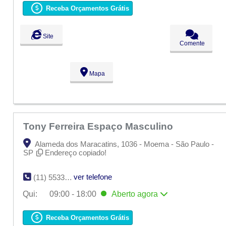
Ter:
09:00 - 18:00
Receba Orçamentos Grátis
Qua:
09:00 - 18:00
Qui:
09:00 - 18:00
Aberto
agora
Sex:
09:00 - 18:00
Site
Sáb:
Fechado
Comente
Dom:
Fechado
Mapa
Tony Ferreira Espaço Masculino
Alameda dos Maracatins, 1036 - Moema - São Paulo -
SP
Endereço copiado!
ver telefone
(11) 5533-4199
Qui:
09:00 - 18:00
Aberto
agora
Seg:
09:00 - 18:00
Ter:
09:00 - 18:00
Receba Orçamentos Grátis
Qua:
09:00 - 18:00