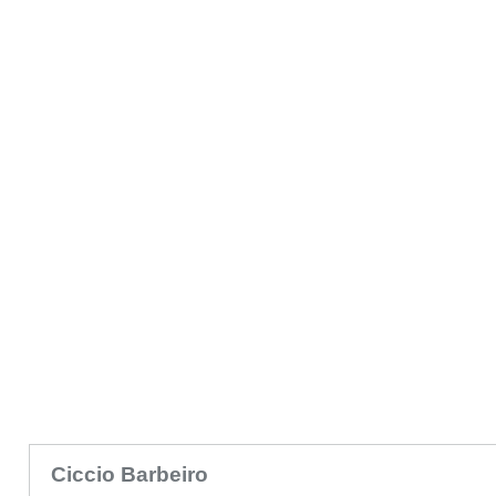
Ciccio Barbeiro